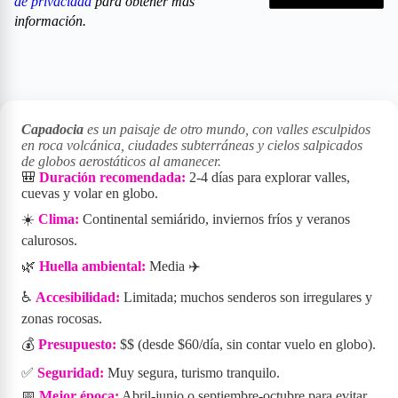
de privacidad
para obtener más
información.
Capadocia
es un paisaje de otro mundo, con valles esculpidos
en roca volcánica, ciudades subterráneas y cielos salpicados
de globos aerostáticos al amanecer.
🎒
Duración recomendada:
2-4 días para explorar valles,
cuevas y volar en globo.
☀️
Clima:
Continental semiárido, inviernos fríos y veranos
calurosos.
🌿
Huella ambiental:
Media ✈️
♿
Accesibilidad:
Limitada; muchos senderos son irregulares y
zonas rocosas.
💰
Presupuesto:
$$ (desde $60/día, sin contar vuelo en globo).
✅
Seguridad:
Muy segura, turismo tranquilo.
📅
Mejor época:
Abril-junio o septiembre-octubre para evitar