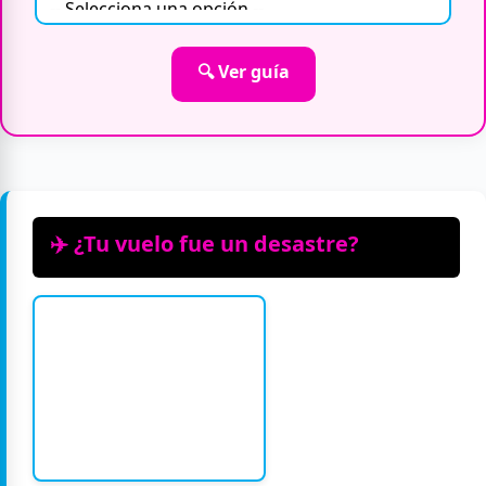
🔍 Ver guía
✈️ ¿Tu vuelo fue un desastre?