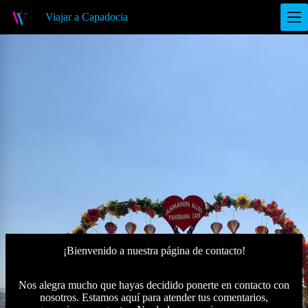
S
Viajar a Capadocia
a
l
t
a
r
a
l
c
o
n
t
e
n
i
d
o
¡Bienvenido a nuestra página de contacto!
Nos alegra mucho que hayas decidido ponerte en contacto con
nosotros. Estamos aquí para atender tus comentarios,