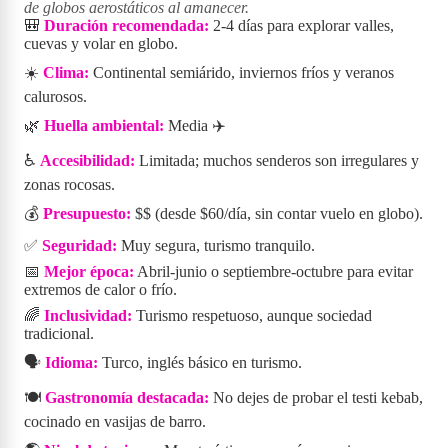
de globos aerostáticos al amanecer.
🎒
Duración recomendada:
2-4 días para explorar valles,
cuevas y volar en globo.
☀️
Clima:
Continental semiárido, inviernos fríos y veranos
calurosos.
🌿
Huella ambiental:
Media ✈️
♿
Accesibilidad:
Limitada; muchos senderos son irregulares y
zonas rocosas.
💰
Presupuesto:
$$ (desde $60/día, sin contar vuelo en globo).
✅
Seguridad:
Muy segura, turismo tranquilo.
📅
Mejor época:
Abril-junio o septiembre-octubre para evitar
extremos de calor o frío.
🌈
Inclusividad:
Turismo respetuoso, aunque sociedad
tradicional.
🗣️
Idioma:
Turco, inglés básico en turismo.
🍽️
Gastronomía destacada:
No dejes de probar el testi kebab,
cocinado en vasijas de barro.