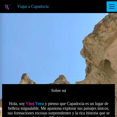
S
Viajar a Capadocia
a
l
t
a
r
a
l
c
o
n
t
e
n
i
d
o
Sobre mi
Hola, soy
Vimi
Vera
y pienso que Capadocia es un lugar de
belleza inigualable. Me apasiona explorar sus paisajes únicos,
sus formaciones rocosas sorprendentes y la rica historia que se