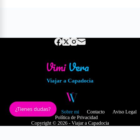
—
Vimi
Vera
✍️
Viajar a Capadocia
¿Tienes dudas?
Blog
Vimi Vera
Sobre mi
Contacto
Aviso Legal
Política de Privacidad
Copyright © 2026 - Viajar a Capadocia