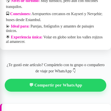
🌎
Nivel de turismo:
Muy turístico, pero aún con rincones
tranquilos.
🚍
Conexiones:
Aeropuertos cercanos en Kayseri y Nevşehir;
buses desde Estambul.
💫
Ideal para:
Parejas, fotógrafos y amantes de paisajes
únicos.
🌟
Experiencia única:
Volar en globo sobre los valles rojizos
al amanecer.
¿Te gustó este artículo? Compártelo con tu grupo o compañero
de viaje por WhatsApp 👇
💬 Compartir por WhatsApp